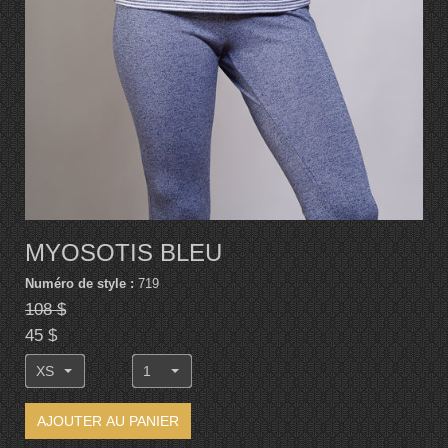
MYOSOTIS BLEU
Numéro de style :
719
108 $
45 $
XS
1
AJOUTER AU PANIER