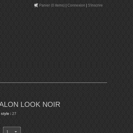
Panier
(0 items)
|
Connexion
|
S'inscrire
ALON LOOK NOIR
style :
27
1