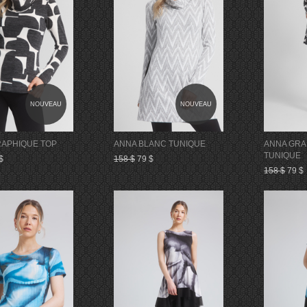
NOUVEAU
NOUVEAU
APHIQUE TOP
ANNA BLANC TUNIQUE
ANNA GRA
TUNIQUE
$
158 $
79 $
158 $
79 $