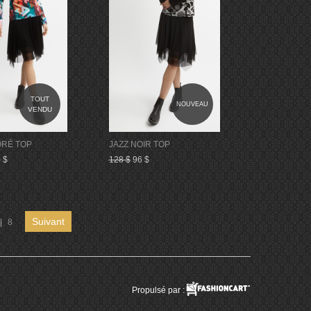
TOUT
NOUVEAU
VENDU
ORÉ TOP
JAZZ NOIR TOP
 $
128 $
96 $
Suivant
|
8
Propulsé par :