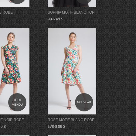
S ROBE
SOPHIA MOTIF BLANC TOP
98 $
49 $
TOUT
NOUVEAU
VENDU
IF NOIR ROBE
ROSE MOTIF BLANC ROBE
40 $
178 $
89 $