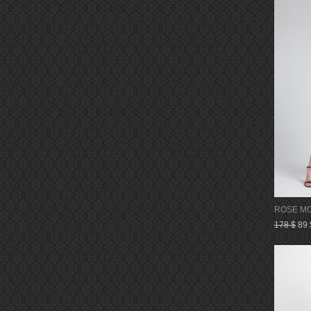
ROSE MO
178 $
89 