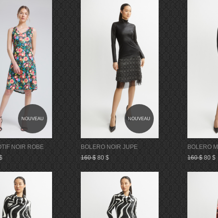
NOUVEAU
NOUVEAU
TIF NOIR ROBE
BOLERO NOIR JUPE
BOLERO M
$
160 $
80 $
160 $
80 $