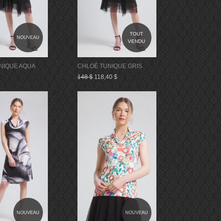
TOUT
NOUVEAU
VENDU
NIQUE AQUA
CHLOÉ TUNIQUE GRIS
148 $
118,40 $
NOUVEAU
NOUVEAU