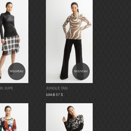
NOUVEAU
NOUVEAU
IX JUPE
JUNGLE TAN
134 $
67 $