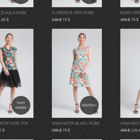
CE AQUA ROBE
FLORENCE GRIS ROBE
ROMY GRI
,40 $
148 $
74 $
158 $
79 $
TOUT
NOUVEAU
VENDU
MOTIF NOIR TOP
ANNA MOTIF BLANC ROBE
ANNA MOT
0 $
158 $
79 $
158 $
126,