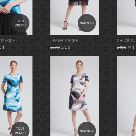
TOUT
NOUVEAU
VENDU
OP AQUA
LÉA GRIS ROBE
CHLOÉ TU
0 $
228 $
171 $
148 $
74 $
TOUT
NOUVEAU
VENDU