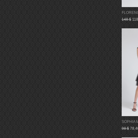
FLOREN
148 $
118
SOPHIA 
98 $
78,4