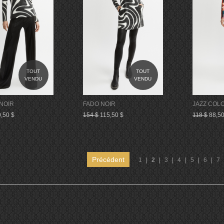
TOUT
TOUT
VENDU
VENDU
NOIR
FADO NOIR
JAZZ COL
,50 $
154 $
115,50 $
118 $
88,50
Précédent
1
|
2
|
3
|
4
|
5
|
6
|
7